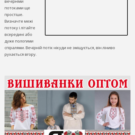
вечірніми
потоками ще
простіше.
Визначте межі
потоку і літайте
всередині або
дуже пологими
спіралями. Вечірній потік нікуди не зміщується, він ліниво
рухається вгору.