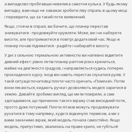
а випадково пробігавши невелика самотня кулька. У будь-якому
випадку, вам ніщо не заважає зробити ліву спіраль в цьому місці
і перевірити, що за такий потік виявлений.
Якщо, стоячи в спіралі, ви бачите, що планер перестав
знижуватися - продовжуйте кружляти. Може, ви і не наберете
висоти, але протримаєтеся в повітрі додатковий час. Якщо ж
планер почав підніматися - радійте і набирайте висоту.
У дні з сильною термальною активністю ви напевно відмітите
дивний ефект: рівно летів планер раптом різко крениться,
майже на дев'яносто градусів, і направляється кудись поперек
прокладеного курсу. Іноді він навіть перестає слухатися рулів. У
такій ситуації початківці пілоти часто кричать «Помеха!». Потім
вони лякаються, кидають ручки і дозволяють моделі заритися в
землю. Давайте зробимо вигляд, що ми їм повірили, а самі
здогадаємося, що причиною такого віражу став висхідний потік,
просто дуже потужний. Пілоти літаків можуть продовжувати
рухатися в тому напрямку, куди їх відкинуло терміком, а ми з
вами закінчимо віраж, який модель почала самостійно. Якщо
модель, припустимо, звалилась на праве крило, не губіться!