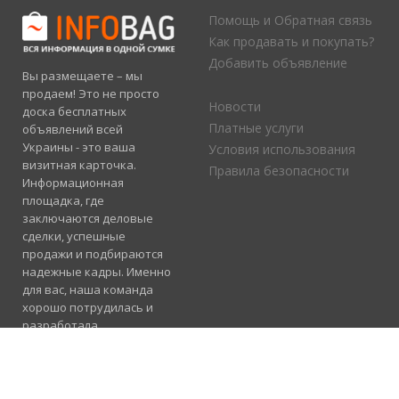
Помощь и Обратная связь
Как продавать и покупать?
Добавить объявление
Вы размещаете – мы
продаем! Это не просто
Новости
доска бесплатных
Платные услуги
объявлений всей
Украины - это ваша
Условия использования
визитная карточка.
Правила безопасности
Информационная
площадка, где
заключаются деловые
сделки, успешные
продажи и подбираются
надежные кадры. Именно
для вас, наша команда
хорошо потрудилась и
разработала
электронный каталог
услуг, где отлично
сосуществуют рубрики
«Продажа», «Услуги» и