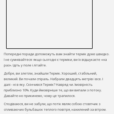
Попередні поради допоможуть вам знайти термік дуже швидко.
І не сумнівайтеся: якщо сьогодні є терміки, ви їх відшукаєте «на
раз». Ідіть у поле і літайте.
Добре, ви злетіли, знайшли Термік. Хороший, стабільний,
великий. Ви почали спіраль. Набрали двадцять метрів і все. І
далі - ні в яку. Скінчився Термік? Навряд чи. Імовірність
приблизно 10%. Куди ймовірніше те, що ви випали з потоку.
Давайте-но прикинемо, чому це трапилося.
Сподіваюся, ви не забули, що потік являє собою стовпчик з
спливаючих бульбашок теплого повітря, нахилений за вітром.