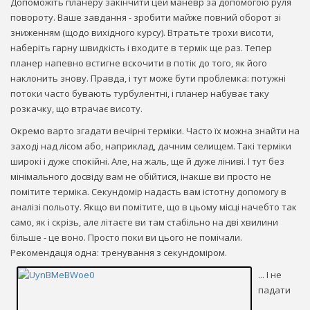
Допоможіть планеру закінчити цей маневр за допомогою руля
повороту. Ваше завдання - зробити майже повний оборот зі
зниженням (щодо вихідного курсу). Втратьте трохи висоти,
наберіть гарну швидкість і входите в термік ще раз. Тепер
планер напевно встигне вскочити в потік до того, як його
наклонить знову. Правда, і тут може бути проблемка: потужні
потоки часто бувають турбулентні, і планер набуває таку
розкачку, що втрачає висоту.
Окремо варто згадати вечірні терміки. Часто їх можна знайти на
заході над лісом або, наприклад, дачним селищем. Такі терміки
широкі і дуже спокійні. Але, на жаль, ще й дуже ліниві. І тут без
мінімального досвіду вам не обійтися, інакше ви просто не
помітите терміка. Секундомір надасть вам істотну допомогу в
аналізі польоту. Якщо ви помітите, що в цьому місці начебто так
само, як і скрізь, але літаєте ви там стабільно на дві хвилини
більше - це воно. Просто поки ви цього не помічали.
Рекомендація одна: тренування з секундоміром.
... І не
падати