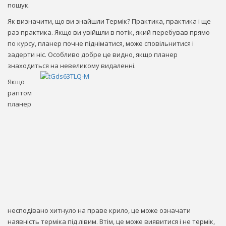
пошук.
Як визначити, що ви знайшли Термік? Практика, практика і ще
раз практика. Якщо ви увійшли в потік, який перебував прямо
по курсу, планер почне підніматися, може сповільнитися і
задерти ніс. Особливо добре це видно, якщо планер
знаходиться на невеликому видаленні.
Якщо
раптом
планер
несподівано хитнуло на праве крило, це може означати
наявність терміка під лівим. Втім, це може виявитися і не термік,