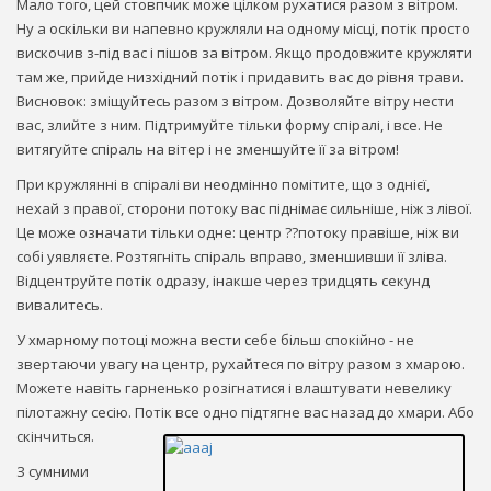
Мало того, цей стовпчик може цілком рухатися разом з вітром.
Ну а оскільки ви напевно кружляли на одному місці, потік просто
вискочив з-під вас і пішов за вітром. Якщо продовжите кружляти
там же, прийде низхідний потік і придавить вас до рівня трави.
Висновок: зміщуйтесь разом з вітром. Дозволяйте вітру нести
вас, злийте з ним. Підтримуйте тільки форму спіралі, і все. Не
витягуйте спіраль на вітер і не зменшуйте її за вітром!
При кружлянні в спіралі ви неодмінно помітите, що з однієї,
нехай з правої, сторони потоку вас піднімає сильніше, ніж з лівої.
Це може означати тільки одне: центр ??потоку правіше, ніж ви
собі уявляєте. Розтягніть спіраль вправо, зменшивши її зліва.
Відцентруйте потік одразу, інакше через тридцять секунд
вивалитесь.
У хмарному потоці можна вести себе більш спокійно - не
звертаючи увагу на центр, рухайтеся по вітру разом з хмарою.
Можете навіть гарненько розігнатися і влаштувати невелику
пілотажну сесію. Потік все одно підтягне вас назад до хмари. Або
скінчиться.
З сумними