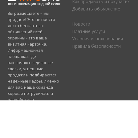
Как продавать и покупать?
Добавить объявление
Вы размещаете – мы
продаем! Это не просто
Новости
доска бесплатных
Платные услуги
объявлений всей
Украины - это ваша
Условия использования
визитная карточка.
Правила безопасности
Информационная
площадка, где
заключаются деловые
сделки, успешные
продажи и подбираются
надежные кадры. Именно
для вас, наша команда
хорошо потрудилась и
разработала
электронный каталог
услуг, где отлично
сосуществуют рубрики
«Продажа», «Услуги» и
«Работа».