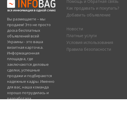
Помощь и Обратная связь
Как продавать и покупать?
Добавить объявление
Вы размещаете – мы
продаем! Это не просто
Новости
доска бесплатных
Платные услуги
объявлений всей
Украины - это ваша
Условия использования
визитная карточка.
Правила безопасности
Информационная
площадка, где
заключаются деловые
сделки, успешные
продажи и подбираются
надежные кадры. Именно
для вас, наша команда
хорошо потрудилась и
разработала
электронный каталог
услуг, где отлично
сосуществуют рубрики
«Продажа», «Услуги» и
«Работа».