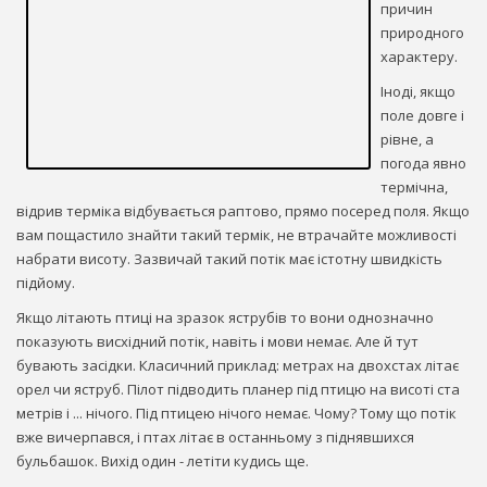
причин
природного
характеру.
Іноді, якщо
поле довге і
рівне, а
погода явно
термічна,
відрив терміка відбувається раптово, прямо посеред поля. Якщо
вам пощастило знайти такий термік, не втрачайте можливості
набрати висоту. Зазвичай такий потік має істотну швидкість
підйому.
Якщо літають птиці на зразок яструбів то вони однозначно
показують висхідний потік, навіть і мови немає. Але й тут
бувають засідки. Класичний приклад: метрах на двохстах літає
орел чи яструб. Пілот підводить планер під птицю на висоті ста
метрів і ... нічого. Під птицею нічого немає. Чому? Тому що потік
вже вичерпався, і птах літає в останньому з піднявшихся
бульбашок. Вихід один - летіти кудись ще.