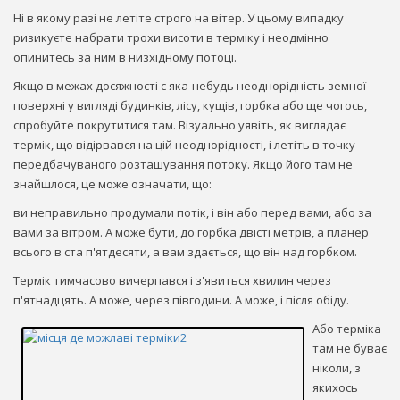
Ні в якому разі не летіте строго на вітер. У цьому випадку
ризикуєте набрати трохи висоти в терміку і неодмінно
опинитесь за ним в низхідному потоці.
Якщо в межах досяжності є яка-небудь неоднорідність земної
поверхні у вигляді будинків, лісу, кущів, горбка або ще чогось,
спробуйте покрутитися там. Візуально уявіть, як виглядає
термік, що відірвався на цій неоднорідності, і летіть в точку
передбачуваного розташування потоку. Якщо його там не
знайшлося, це може означати, що:
ви неправильно продумали потік, і він або перед вами, або за
вами за вітром. А може бути, до горбка двісті метрів, а планер
всього в ста п'ятдесяти, а вам здається, що він над горбком.
Термік тимчасово вичерпався і з'явиться хвилин через
п'ятнадцять. А може, через півгодини. А може, і після обіду.
Або терміка
там не буває
ніколи, з
якихось