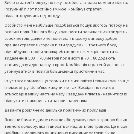
Вибір стратегії пошуку потоку - особиста справа кожного пілота.
Розумний пілот постійно змінює і комбінує стратегії,
підлаштовуючись під погоду.
Особисто мені найбільше подобається пошук якогось потоку на
околиці поля. З іншого боку, коли висоти залишається тридцять-
сорок метрів, далеко не полетиш, і в цьому випадку добре
працює стратегія «сорока п'яти градусів». З третього боку,
відчайдушні спроби «вишкребти» десяток метрів висоти на
видаленні в 500 ... 700 метрів при висоті в 70 ... 80 додають
кінську дозу адреналіну в кров. Комбінація стратегій дозволяє
утримуватися в повітрі більш-менш пристойний час.
Існує така помилка, що терміки є тільки влітку і тільки коли сонце
і немає вітру. Це, м'яко кажучи, не так. Висхідні потоки є в
атмосфері велику частину часу, і завдання пілота - навчитися їх
відшукати і використати за призначенням.
Давайте розглянемо декілька практичних прикладів.
Якщо ви бачите дачне селище або ділянку поля з травою більш
темного кольору, яка підноситься над світлою травою. Це місця
найбільш імовірного виникнення висхідних потоків. Якщо