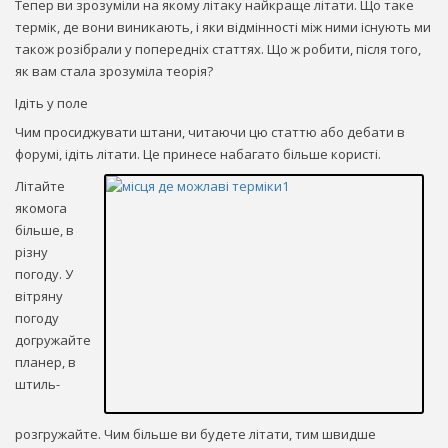
Тепер ви зрозуміли на якому літаку найкраще літати. Що таке
термік, де вони виникають, і яки відмінності між ними існують ми
також розібрали у попередніх статтях. Що ж робити, після того,
як вам стала зрозуміла теорія?
Ідіть у поле
Чим просиджувати штани, читаючи цю статтю або дебати в
форумі, ідіть літати. Це принесе набагато більше користі.
Літайте
якомога
більше, в
різну
погоду. У
вітряну
погоду
догружайте
планер, в
штиль-
розгружайте. Чим більше ви будете літати, тим швидше