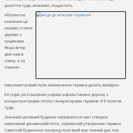
долетіти туди, можливо, пощастить.
Абсолютно
класичне це
окремо стояче
дерево з
кущиками.
Якщо вітер
дме нам в
спину, а за
спиною -
півкілометровий поле, виникнення терміка досить імовірно.
Котеджі, розташовані уздовж асфальтованої дороги, є
концентраторами тепла і генераторами терміків. Я б полетів
туди.
Значний цегляний будинок нагрівається сам і створює
невеликий динамічний потік, сприяючий утворенню терміка.
Самотній будиночок посеред поля який має темний дах теж