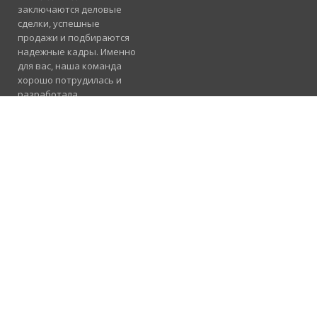
заключаются деловые
сделки, успешные
продажи и подбираются
надежные кадры. Именно
для вас, наша команда
хорошо потрудилась и
разработала
электронный каталог
услуг, где отлично
сосуществуют рубрики
«Продажа», «Услуги» и
«Работа».
Подробнее
Консультация и
помощь
098 955 23 91
Предлагаем
сотрудничество в
вашем регионе