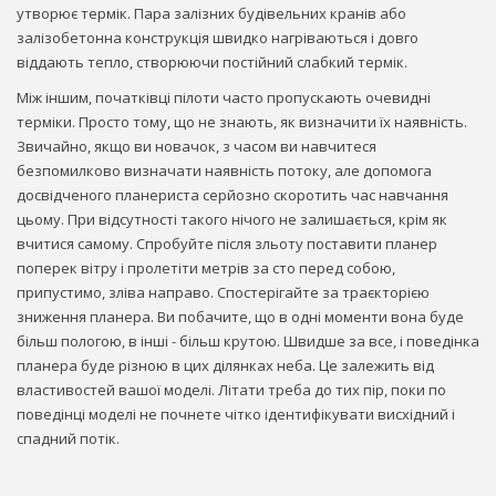
утворює термік. Пара залізних будівельних кранів або
залізобетонна конструкція швидко нагріваються і довго
віддають тепло, створюючи постійний слабкий термік.
Між іншим, початківці пілоти часто пропускають очевидні
терміки. Просто тому, що не знають, як визначити їх наявність.
Звичайно, якщо ви новачок, з часом ви навчитеся
безпомилково визначати наявність потоку, але допомога
досвідченого планериста серйозно скоротить час навчання
цьому. При відсутності такого нічого не залишається, крім як
вчитися самому. Спробуйте після зльоту поставити планер
поперек вітру і пролетіти метрів за сто перед собою,
припустимо, зліва направо. Спостерігайте за траєкторією
зниження планера. Ви побачите, що в одні моменти вона буде
більш пологою, в інші - більш крутою. Швидше за все, і поведінка
планера буде різною в цих ділянках неба. Це залежить від
властивостей вашої моделі. Літати треба до тих пір, поки по
поведінці моделі не почнете чітко ідентифікувати висхідний і
спадний потік.