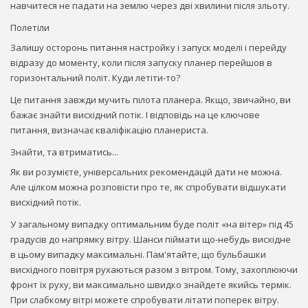
навчитеся не падати на землю через дві хвилини після зльоту.
Полетіли
Залишу осторонь питання настройку і запуск моделі і перейду
відразу до моменту, коли після запуску планер перейшов в
горизонтальний політ. Куди летіти-то?
Це питання завжди мучить пілота планера. Якщо, звичайно, ви
бажає знайти висхідний потік. І відповідь на це ключове
питання, визначає кваліфікацію планериста.
Знайти, та втриматись...
Як ви розумієте, універсальних рекомендацій дати не можна.
Але цілком можна розповісти про те, як спробувати відшукати
висхідний потік.
У загальному випадку оптимальним буде політ «на вітер» під 45
градусів до напрямку вітру. Шанси піймати що-небудь висхідне
в цьому випадку максимальні. Пам'ятайте, що бульбашки
висхідного повітря рухаються разом з вітром. Тому, захоплюючи
фронт їх руху, ви максимально швидко знайдете якийсь термік.
При слабкому вітрі можете спробувати літати поперек вітру.