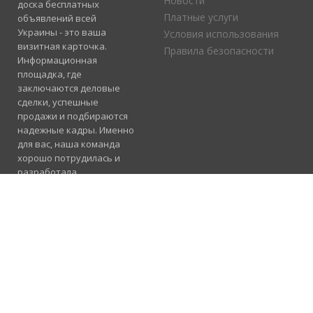
Новости
доска бесплатных
Платные услуги
объявлений всей
Украины - это ваша
Условия использования
визитная карточка.
Правила безопасности
Информационная
площадка, где
заключаются деловые
сделки, успешные
продажи и подбираются
надежные кадры. Именно
для вас, наша команда
хорошо потрудилась и
разработала
электронный каталог
услуг, где отлично
сосуществуют рубрики
«Продажа», «Услуги» и
«Работа».
Подробнее
Консультация и
помощь