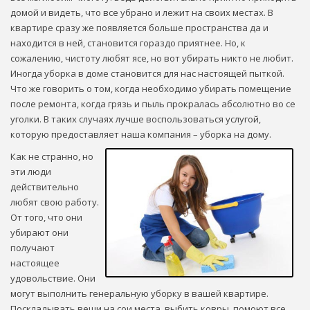
домой и видеть, что все убрано и лежит на своих местах. В
квартире сразу же появляется больше пространства да и
находится в ней, становится гораздо приятнее. Но, к
сожалению, чистоту любят ясе, но вот убирать никто не любит.
Иногда уборка в доме становится для нас настоящей пыткой.
Что же говорить о том, когда необходимо убирать помещение
после ремонта, когда грязь и пыль прокралась абсолютно во се
уголки. В таких случаях лучше воспользоваться услугой,
которую предоставляет наша компания – уборка на дому.
Как не странно, но
эти люди
действительно
любят свою работу.
От того, что они
убирают они
получают
настоящее
удовольствие. Они
могут выполнить генеральную уборку в вашей квартире.
Поскладывать вещи на сои места, выбить ковры, помоют все