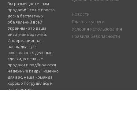
Вы размещаете – мы
продаем! Это не просто
Новости
доска бесплатных
Платные услуги
объявлений всей
Украины - это ваша
Условия использования
визитная карточка.
Правила безопасности
Информационная
площадка, где
заключаются деловые
сделки, успешные
продажи и подбираются
надежные кадры. Именно
для вас, наша команда
хорошо потрудилась и
разработала
электронный каталог
услуг, где отлично
сосуществуют рубрики
«Продажа», «Услуги» и
«Работа».
Подробнее