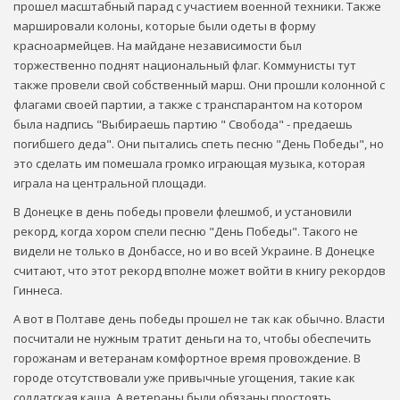
прошел масштабный парад с участием военной техники. Также
маршировали колоны, которые были одеты в форму
красноармейцев. На майдане независимости был
торжественно поднят национальный флаг. Коммунисты тут
также провели свой собственный марш. Они прошли колонной с
флагами своей партии, а также с транспарантом на котором
была надпись "Выбираешь партию " Свобода" - предаешь
погибшего деда". Они пытались спеть песню "День Победы", но
это сделать им помешала громко играющая музыка, которая
играла на центральной площади.
В Донецке в день победы провели флешмоб, и установили
рекорд, когда хором спели песню "День Победы". Такого не
видели не только в Донбассе, но и во всей Украине. В Донецке
считают, что этот рекорд вполне может войти в книгу рекордов
Гиннеса.
А вот в Полтаве день победы прошел не так как обычно. Власти
посчитали не нужным тратит деньги на то, чтобы обеспечить
горожанам и ветеранам комфортное время провождение. В
городе отсутствовали уже привычные угощения, такие как
солдатская каша. А ветераны были обязаны простоять