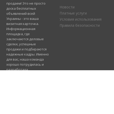
продаем! Это не просто
Новости
доска бесплатных
Платные услуги
объявлений всей
Украины - это ваша
Условия использования
визитная карточка.
Правила безопасности
Информационная
площадка, где
заключаются деловые
сделки, успешные
продажи и подбираются
надежные кадры. Именно
для вас, наша команда
хорошо потрудилась и
разработала
электронный каталог
услуг, где отлично
сосуществуют рубрики
«Продажа», «Услуги» и
«Работа».
Подробнее
Консультация и