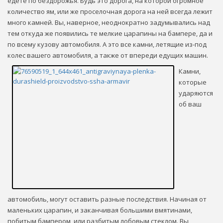
едете по бездорожья. Будь это дорога, на которой огромное
количество ям, или же проселочная дорога на ней всегда лежит
много камней. Вы, наверное, неоднократно задумывались над
тем откуда же появились те мелкие царапины на бампере, да и
по всему кузову автомобиля. А это все камни, летящие из-под
колес вашего автомобиля, а также от впереди едущих машин.
Камни,
которые
ударяются
об ваш
автомобиль, могут оставить разные последствия. Начиная от
маленьких царапин, и заканчивая большими вмятинами,
побитым бампером, или разбитым лобовым стеклом. Вы