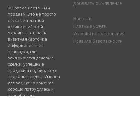
Добавить объявление
Вы размещаете – мы
продаем! Это не просто
Новости
доска бесплатных
Платные услуги
объявлений всей
Украины - это ваша
Условия использования
визитная карточка.
Правила безопасности
Информационная
площадка, где
заключаются деловые
сделки, успешные
продажи и подбираются
надежные кадры. Именно
для вас, наша команда
хорошо потрудилась и
разработала
электронный каталог
услуг, где отлично
сосуществуют рубрики
«Продажа», «Услуги» и
«Работа».