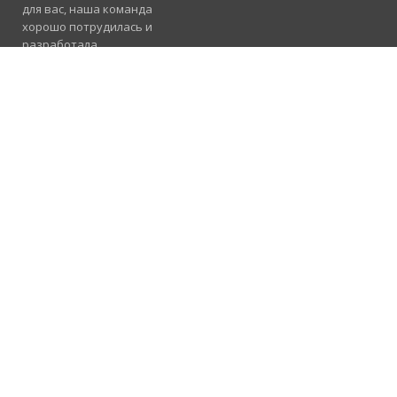
для вас, наша команда
хорошо потрудилась и
разработала
электронный каталог
услуг, где отлично
сосуществуют рубрики
«Продажа», «Услуги» и
«Работа».
Подробнее
Консультация и
помощь
098 955 23 91
Предлагаем
сотрудничество в
вашем регионе
067 239 19 31