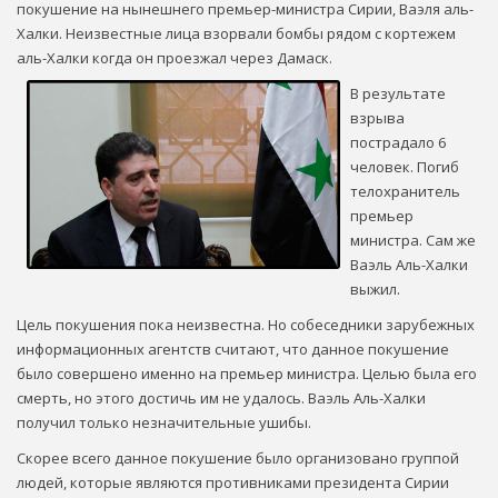
покушение на нынешнего премьер-министра Сирии, Ваэля аль-
Халки. Неизвестные лица взорвали бомбы рядом с кортежем
аль-Халки когда он проезжал через Дамаск.
В результате
взрыва
пострадало 6
человек. Погиб
телохранитель
премьер
министра. Сам же
Ваэль Аль-Халки
выжил.
Цель покушения пока неизвестна. Но собеседники зарубежных
информационных агентств считают, что данное покушение
было совершено именно на премьер министра. Целью была его
смерть, но этого достичь им не удалось. Ваэль Аль-Халки
получил только незначительные ушибы.
Скорее всего данное покушение было организовано группой
людей, которые являются противниками президента Сирии