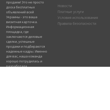
продаем! Это не просто
Новости
доска бесплатных
Платные услуги
объявлений всей
Украины - это ваша
Условия использования
визитная карточка.
Правила безопасности
Информационная
площадка, где
заключаются деловые
сделки, успешные
продажи и подбираются
надежные кадры. Именно
для вас, наша команда
хорошо потрудилась и
разработала
электронный каталог
услуг, где отлично
сосуществуют рубрики
«Продажа», «Услуги» и
«Работа».
Подробнее
Консультация и