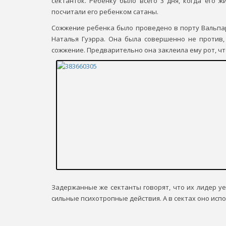
сектанток. Ребенку было всего 3 дня, когда его ж
посчитали его ребенком сатаны.
Сожжение ребенка было проведено в порту Вальпар
Наталья Гуэрра. Она была совершенно не против,
сожжение. Предварительно она заклеила ему рот, чтоб
Задержанные же сектанты говорят, что их лидер у
сильные психотропные действия. А в сектах оно испо