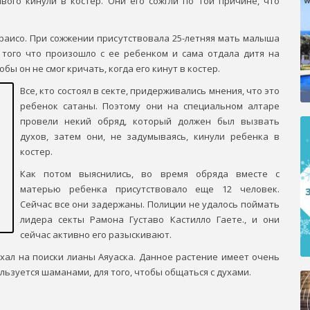
ивого кинули в костер. Они его сожгли по той причине, что
аисо. При сожжении присутствовала 25-летняя мать малыша
 того что произошло с ее ребенком и сама отдала дитя на
ы он не смог кричать, когда его кинут в костер.
Все, кто состоял в секте, придерживались мнения, что это
ребенок сатаны. Поэтому они на специальном алтаре
провели некий обряд, который должен был вызвать
духов, затем они, не задумываясь, кинули ребенка в
костер.
Как потом выяснились, во время обряда вместе с
матерью ребенка присутствовало еще 12 человек.
Сейчас все они задержаны. Полиции не удалось поймать
лидера секты Рамона Густаво Кастилло Гаете., и они
сейчас активно его разыскивают.
ехал на поиски лианы Аяуаска. Данное растение имеет очень
льзуется шаманами, для того, чтобы общаться с духами.