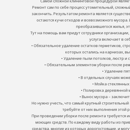
Самой сложной клининговой процедурой являет
Ремонт сам по себе процесс утомительный, сложный
закончить. Результатом ремонта является сущест
остаются кучи отходов и всевозможного мусора.
преобразившегося жилья, эт
Тут на помощь вам придут сотрудники организации, 
услуга включает в с
• Обязательное удаление остатков герметиков, стр
которых остались на карнизах, в
• Удаление пыли потолков, люстр и 
• Обязательным элементом уборки после рем
• Удаление пят
• В отдельных случаях мож
• Мойка стеклянных
• Полировка деревянной 
• Вынос мусора – заключи
Но нужно учесть, что самый крупный строительный 
требуйте от них выполнения этой р
При проведении уборки после ремонта требуется 
моющих средств. По каждому виду работы из пр
средства, многие из которых дорогостоящие, и могу