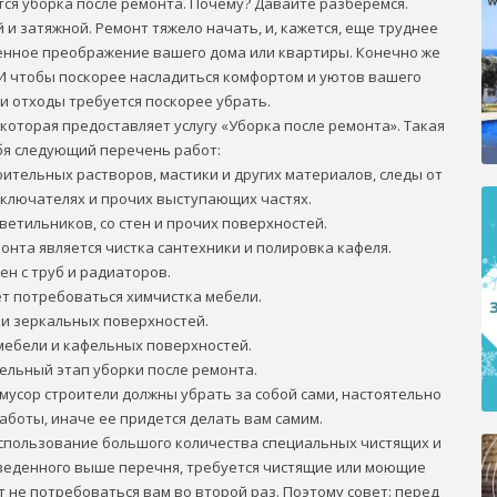
ся уборка после ремонта. Почему? Давайте разберемся.
 и затяжной. Ремонт тяжело начать, и, кажется, еще труднее
венное преображение вашего дома или квартиры. Конечно же
 И чтобы поскорее насладиться комфортом и уютов вашего
и отходы требуется поскорее убрать.
которая предоставляет услугу «Уборка после ремонта». Такая
ебя следующий перечень работ:
оительных растворов, мастики и других материалов, следы от
ыключателях и прочих выступающих частях.
светильников, со стен и прочих поверхностей.
онта является чистка сантехники и полировка кафеля.
ен с труб и радиаторов.
ет потребоваться химчистка мебели.
 и зеркальных поверхностей.
мебели и кафельных поверхностей.
тельный этап уборки после ремонта.
мусор строители должны убрать за собой сами, настоятельно
аботы, иначе ее придется делать вам самим.
использование большого количества специальных чистящих и
иведенного выше перечня, требуется чистящие или моющие
т не потребоваться вам во второй раз. Поэтому совет: перед