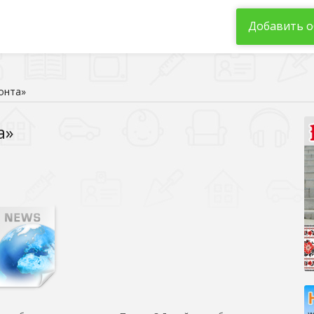
Добавить о
онта»
а»