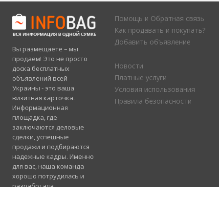
Помощь и Обратная связь
Как продавать и покупать?
Добавить объявление
Вы размещаете – мы
продаем! Это не просто
Новости
доска бесплатных
Платные услуги
объявлений всей
Украины - это ваша
Условия использования
визитная карточка.
Правила безопасности
Информационная
площадка, где
заключаются деловые
сделки, успешные
продажи и подбираются
надежные кадры. Именно
для вас, наша команда
хорошо потрудилась и
разработала
электронный каталог
услуг, где отлично
сосуществуют рубрики