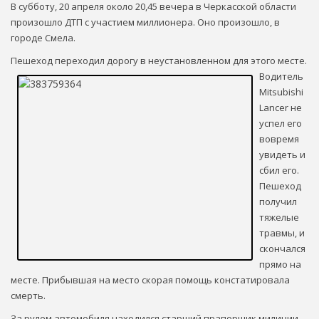
В субботу, 20 апреля около 20,45 вечера в Черкасской области
произошло ДТП с участием миллионера. Оно произошло, в
городе Смела.
Пешеход переходил дорогу в неустановленном для этого месте.
Водитель
Mitsubishi
Lancer не
успел его
вовремя
увидеть и
сбил его.
Пешеход
получил
тяжелые
травмы, и
скончался
прямо на
месте. Прибывшая на место скорая помощь констатировала
смерть.
За рулем автомобиля находился старший прапорщик милиции,