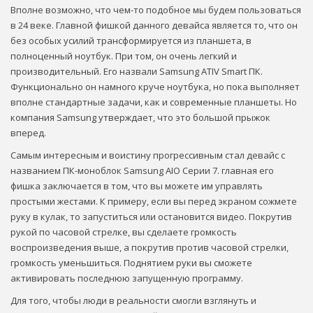
Вполне возможно, что чем-то подобное мы будем пользоваться
в 24 веке. Главной фишкой данного девайса является то, что он
без особых усилий трансформируется из планшета, в
полноценный ноутбук. При том, он очень легкий и
производительный. Его назвали Samsung ATIV Smart ПК.
Функционально он намного круче ноутбука, но пока выполняет
вполне стандартные задачи, как и современные планшеты. Но
компания Samsung утверждает, что это большой прыжок
вперед.
Самым интересным и воистину прогрессивным стал девайс с
названием ПК-моноблок Samsung AIO Серии 7. главная его
фишка заключается в том, что вы можете им управлять
простыми жестами. К примеру, если вы перед экраном сожмете
руку в кулак, то запуститься или остановится видео. Покрутив
рукой по часовой стрелке, вы сделаете громкость
воспроизведения выше, а покрутив против часовой стрелки,
громкость уменьшиться. Поднятием руки вы сможете
активировать последнюю запущенную программу.
Для того, чтобы люди в реальности смогли взглянуть и