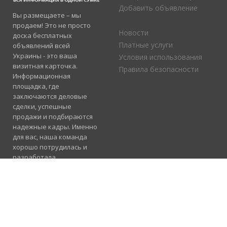
Добавить объявление
Вы размещаете – мы
продаем! Это не просто
Новости
доска бесплатных
Платные услуги
объявлений всей
Украины - это ваша
Условия использования
визитная карточка.
Правила безопасности
Информационная
площадка, где
заключаются деловые
сделки, успешные
продажи и подбираются
надежные кадры. Именно
для вас, наша команда
хорошо потрудилась и
разработала
электронный каталог
услуг, где отлично
сосуществуют рубрики
«Продажа», «Услуги» и
«Работа».