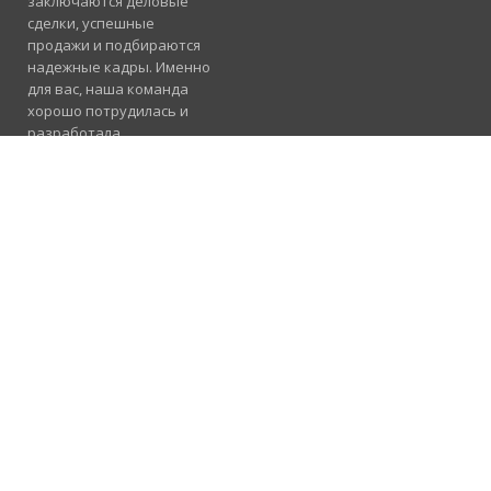
заключаются деловые
сделки, успешные
продажи и подбираются
надежные кадры. Именно
для вас, наша команда
хорошо потрудилась и
разработала
электронный каталог
услуг, где отлично
сосуществуют рубрики
«Продажа», «Услуги» и
«Работа».
Подробнее
Консультация и
помощь
098 955 23 91
Предлагаем
сотрудничество в
вашем регионе