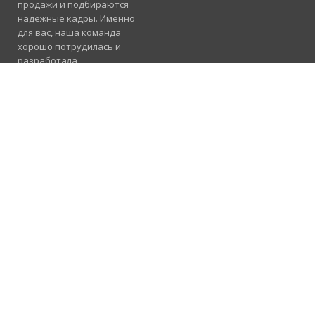
продажи и подбираются
надежные кадры. Именно
для вас, наша команда
хорошо потрудилась и
разработала
электронный каталог
услуг, где отлично
сосуществуют рубрики
«Продажа», «Услуги» и
«Работа».
Подробнее
Консультация и
помощь
098 955 23 91
Предлагаем
сотрудничество в
вашем регионе
067 239 19 31