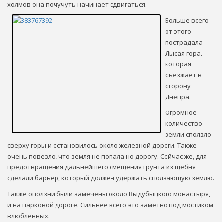
холмов она почучуть начинает сдвигаться.
Больше всего
от этого
пострадала
Лысая гора,
которая
съезжает в
сторону
Днепра.
Огромное
количество
земли сползло
сверху горы и остановилось около железной дороги. Также
очень повезло, что земля не попала но дорогу. Сейчас же, для
предотвращения дальнейшего смещения грунта из щебня
сделали барьер, который должен удержать сползающую землю.
Также оползни были замечены около Выдубыцкого монастыря,
и на парковой дороге. Сильнее всего это заметно под мостиком
влюбленных.