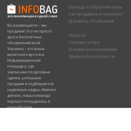
Помощь и Обратная связь
Как продавать и покупать?
Добавить объявление
Вы размещаете – мы
продаем! Это не просто
Новости
доска бесплатных
Платные услуги
объявлений всей
Украины - это ваша
Условия использования
визитная карточка.
Правила безопасности
Информационная
площадка, где
заключаются деловые
сделки, успешные
продажи и подбираются
надежные кадры. Именно
для вас, наша команда
хорошо потрудилась и
разработала
электронный каталог
услуг, где отлично
сосуществуют рубрики
«Продажа», «Услуги» и