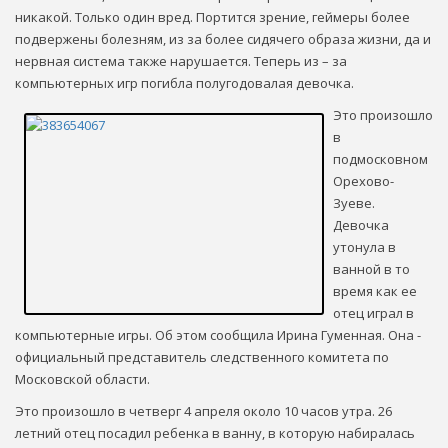
никакой. Только один вред. Портится зрение, геймеры более
подвержены болезням, из за более сидячего образа жизни, да и
нервная система также нарушается. Теперь из – за
компьютерных игр погибла полугодовалая девочка.
Это произошло
в
подмосковном
Орехово-
Зуеве.
Девочка
утонула в
ванной в то
время как ее
отец играл в
компьютерные игры. Об этом сообщила Ирина Гуменная. Она -
официальный представитель следственного комитета по
Московской области.
Это произошло в четверг 4 апреля около 10 часов утра. 26
летний отец посадил ребенка в ванну, в которую набиралась