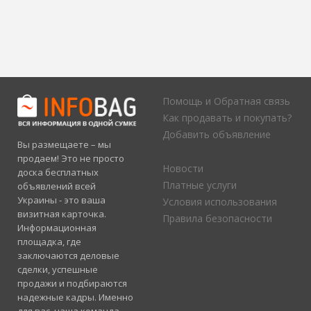
Помощь и Обратная связь
Как продавать и покупать?
Добавить объявление
Вы размещаете – мы
продаем! Это не просто
Новости
доска бесплатных
Платные услуги
объявлений всей
Украины - это ваша
Условия использования
визитная карточка.
Правила безопасности
Информационная
площадка, где
заключаются деловые
сделки, успешные
продажи и подбираются
надежные кадры. Именно
для вас, наша команда