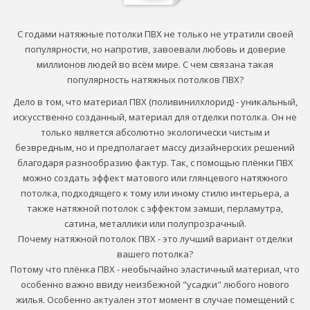
С годами натяжные потолки ПВХ не только не утратили своей
популярности, но напротив
, завоевали любовь и доверие
миллионов людей во всём мире. С чем связана такая
популярность натяжных потолков ПВХ?
Дело в том, что материал ПВХ (поливинилхлорид) - уникальный,
искусственно созданный, материал для отделки потолка. Он не
только является абсолютно экологически чистым и
безвредным, но и предполагает массу дизайнерских решений
благодаря разнообразию фактур. Так, с помощью плёнки ПВХ
можно создать эффект матового или глянцевого натяжного
потолка, подходящего к тому или иному стилю интерьера, а
также натяжной потолок с эффектом замши, перламутра,
сатина, металлики или полупрозрачный.
Почему натяжной потолок ПВХ - это лучший вариант отделки
вашего потолка?
Потому что плёнка ПВХ - необычайно эластичный материал, что
особенно важно ввиду неизбежной "усадки" любого нового
жилья. Особенно актуален этот момент в случае помещений с