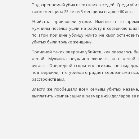
Подозреваемый убил всех своих соседей. Среди убитых
также женщина 25 лет и 3 женщины старше 60 лет.
Убийства произошли утром. Именно в то время
мужчины поселка ушли на работу в соседнюю шахт
по этой причине убийцу никто не смог остановить
убитых были только женщины.
Причиной таких зверских убийств, как оказалось бы
женой. Мужчина неудачно женился, и с женой 
ругался. Очередной ссоры его психика не выдержа
подтвердили, что убийца страдает серьёзными пси
расстройствами.
Власти же пообещали всем семьям убитых незаме
выплатить компенсации в размере 450 долларов за к