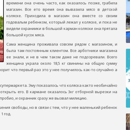
времени она очень часто, как оказалось позже, грабила
магазин. Все ето время она вывазила мясо в детской
коляске. Приходила в магазин она вместе со своим
годовалым ребенком, который лежал у коляске, и пока не
видели охраниики в большой карман коляски она прятала
большой кусок мяса.
Сама женщина проживала совсем рядом с магазином, и
была там постоянным клиентом. Все арботники магазина
ее знали, и не в чем таком даже не подозревали. Всего
женщина украла около 18,5 кг свинины на общую сумму
оворит что первый раз это у нее получилось как-то случайно а
 супермаркета. Эму показалось что коляска както необичайно
открыть его. В кармане оказалось 3кг отборной вырезки на
 пробио, и охранник сразу же вызвал милицию.
ения свободы, но в связи с тем, что у нее маленький ребенок
1 год.