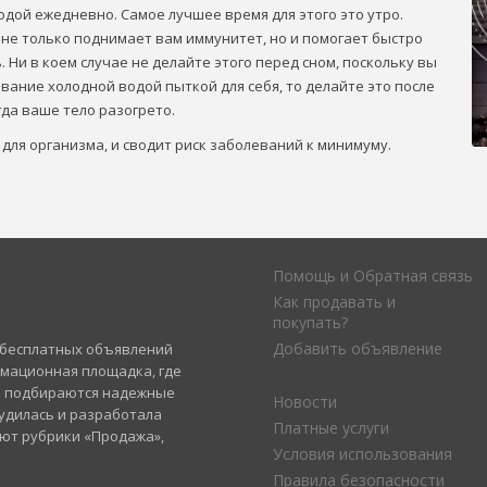
одой ежедневно. Самое лучшее время для этого это утро.
 не только поднимает вам иммунитет, но и помогает быстро
 Ни в коем случае не делайте этого перед сном, поскольку вы
ивание холодной водой пыткой для себя, то делайте это после
гда ваше тело разогрето.
для организма, и сводит риск заболеваний к минимуму.
Помощь и Обратная связь
Как продавать и
покупать?
Добавить объявление
а бесплатных объявлений
рмационная площадка, где
и подбираются надежные
Новости
удилась и разработала
Платные услуги
уют рубрики «Продажа»,
Условия использования
Правила безопасности