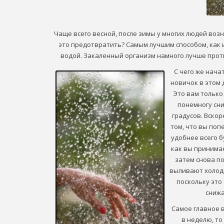
Чаще всего весной, после зимы у многих людей воз
это предотвратить? Самым лучшим способом, как 
водой. Закаленный организм намного лучше проти
С чего же нача
новичок в этом д
Это вам только
понемногу сн
градусов. Вско
том, что вы поп
удобнее всего б
как вы принимае
затем снова по
выливают холодну
поскольку это
снижа
Самое главное в
в неделю, то