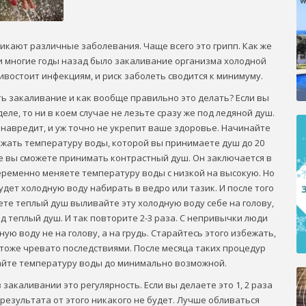
никают различные заболевания. Чаще всего это грипп. Как же
и многие годы назад было закаливание организма холодной
востоит инфекциям, и риск заболеть сводится к минимуму.
ть закаливание и как вообще правильно это делать? Если вы
еле, то ни в коем случае не лезьте сразу же под ледяной душ.
 навредит, и уж точно не укрепит ваше здоровье. Начинайте
ижать температуру воды, которой вы принимаете душ до 20
ре вы сможете принимать контрастный душ. Он заключается в
еременно меняете температуру воды с низкой на высокую. Но
удет холодную воду набирать в ведро или тазик. И после того
те теплый душ выливайте эту холодную воду себе на голову,
д теплый душ. И так повторите 2-3 раза. С непривычки люди
ю воду не на голову, а на грудь. Старайтесь этого избежать,
 тоже чревато последствиями. После месяца таких процедур
йте температуру воды до минимально возможной.
 закаливании это регулярность. Если вы делаете это 1, 2 раза
 результата от этого никакого не будет. Лучше обливаться