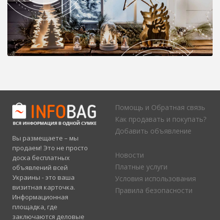
Помощь и Обратная связь
Как продавать и покупать?
Добавить объявление
Вы размещаете – мы
продаем! Это не просто
Новости
доска бесплатных
Платные услуги
объявлений всей
Украины - это ваша
Условия использования
визитная карточка.
Правила безопасности
Информационная
площадка, где
заключаются деловые