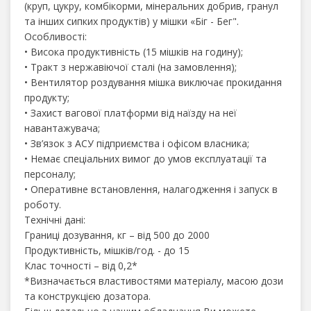
(круп, цукру, комбікорми, мінеральних добрив, гранул
та інших сипких продуктів) у мішки «Біг - Бег".
Особливості:
• Висока продуктивність (15 мішків на годину);
• Тракт з нержавіючої сталі (на замовлення);
• Вентилятор роздування мішка виключає прокидання
продукту;
• Захист вагової платформи від наїзду на неї
навантажувача;
• Зв’язок з АСУ підприємства і офісом власника;
• Немає спеціальних вимог до умов експлуатації та
персоналу;
• Оперативне встановлення, налагодження і запуск в
роботу.
Технічні дані:
Границі дозування, кг – від 500 до 2000
Продуктивність, мішків/год. - до 15
Клас точності – від 0,2*
*Визначається властивостями матеріалу, масою дози
та конструкцією дозатора.