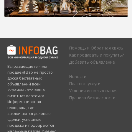
Помощь и Обратная связь
Как продавать и покупать?
Добавить объявление
Вы размещаете – мы
продаем! Это не просто
Новости
доска бесплатных
Платные услуги
объявлений всей
Украины - это ваша
Условия использования
визитная карточка.
Правила безопасности
Информационная
площадка, где
заключаются деловые
сделки, успешные
продажи и подбираются
надежные кадры. Именно