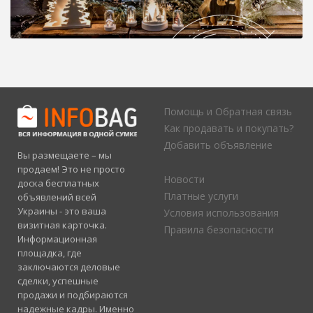
Помощь и Обратная связь
Как продавать и покупать?
Добавить объявление
Вы размещаете – мы
продаем! Это не просто
Новости
доска бесплатных
Платные услуги
объявлений всей
Украины - это ваша
Условия использования
визитная карточка.
Правила безопасности
Информационная
площадка, где
заключаются деловые
сделки, успешные
продажи и подбираются
надежные кадры. Именно