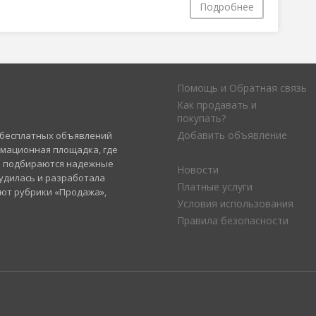
Подробнее
Помощь и Обратная связь
Как продавать и
покупать?
Добавить объявление
а бесплатных объявлений
рмационная площадка, где
и подбираются надежные
Новости
удилась и разработала
Платные услуги
уют рубрики «Продажа»,
Условия использования
Правила безопасности