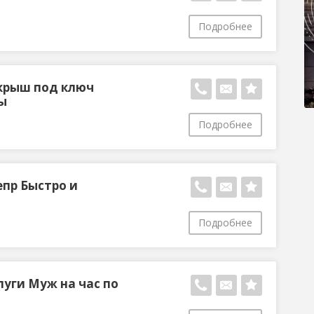
Подробнее
крыш под ключ
ы
Подробнее
епр Быcтро и
Подробнее
уги Муж на час по