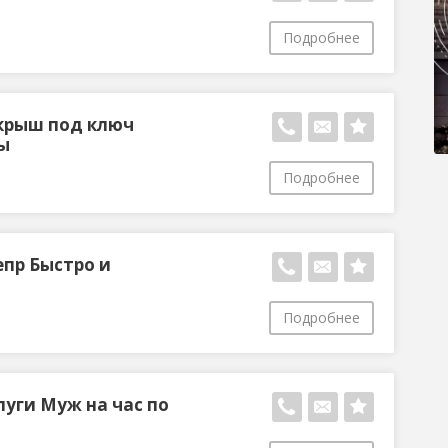
Подробнее
крыш под ключ
ы
Подробнее
епр Быcтро и
Подробнее
уги Муж на час по