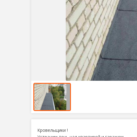
Кровельщики !
Устраним течь над квартирой и гаражом,