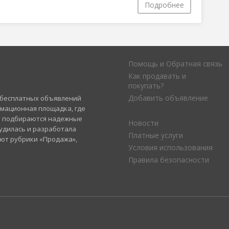
Подробнее
Помощь и Обратная связь
Как продавать и
покупать?
Добавить объявление
а бесплатных объявлений
рмационная площадка, где
и подбираются надежные
Новости
удилась и разработала
Платные услуги
уют рубрики «Продажа»,
Условия использования
Правила безопасности