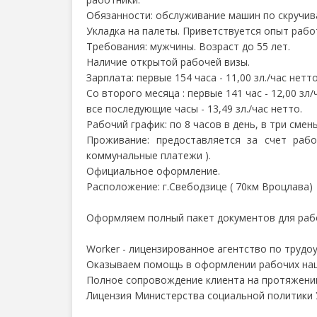
Обязанности: обслуживание машин по скручива
Укладка на палеты. Приветствуется опыт рабо
Требования: мужчины. Возраст до 55 лет.
Наличие открытой рабочей визы.
Зарплата: первые 154 часа - 11,00 зл./час нетт
Со второго месяца : первые 141 час - 12,00 зл/
все последующие часы - 13,49 зл./час нетто.
Рабочий график: по 8 часов в день, в три смены
Проживание: предоставляется за счет рабо
коммунальные платежи ).
Официальное оформление.
Расположение: г.Свебодзице ( 70км Вроцлава)
Оформляем полный пакет документов для рабо
Worker - лицензированное агентство по трудо
Оказываем помощь в оформлении рабочих наци
Полное сопровождение клиента на протяжении
Лицензия Министерства социальной политики У