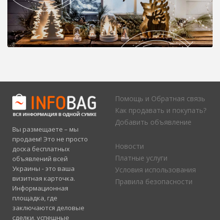
Помощь и Обратная связь
Как продавать и покупать?
Добавить объявление
Вы размещаете – мы
продаем! Это не просто
Новости
доска бесплатных
Платные услуги
объявлений всей
Украины - это ваша
Условия использования
визитная карточка.
Правила безопасности
Информационная
площадка, где
заключаются деловые
сделки, успешные