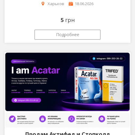
Харьков
18.06.2026
5
грн
Подробнее
Продам Актифед и Стопколд