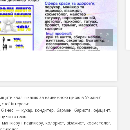
щити кваліфікацію за найнижчою ціною в Україні?
свої інтереси:
бізнес — кухар, кондитер, бармен, бариста, офіціант,
ану чи готелю.
 манікюру і педикюру, колорист, візажист, косметолог,
 психолог.