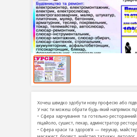
Хочеш швидко здобути нову професію або підви
У нас ти можеш обрати будь-який напрямок під 
• Сфера харчування та готельно-ресторанний 
піцайоло, сушист, пекар, адміністратор рестор
• Сфера краси та здоров’я — перукар, майстер
масажист, бровіст, майстер татуажу, дієтолог,