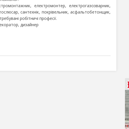
тромонтажник, електромонтер, електрогазозварник,
тослюсар, сантехнік, покрівельник, асфальтобетонщик,
требувані робітничі професії.
декоратор, дизайнер