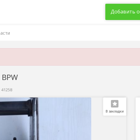
Добавить о
асти
и BPW
: 41258
В закладки