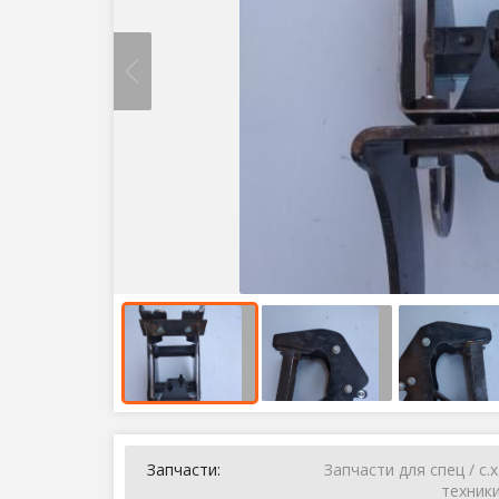
Запчасти:
Запчасти для спец / с.х
техник