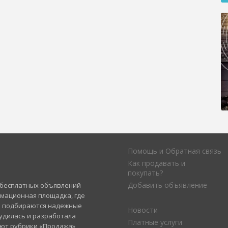
Помощь и Обратная связь
Как продавать и
покупать?
Добавить объявление
а бесплатных объявлений
рмационная площадка, где
и подбираются надежные
Новости
удилась и разработала
Платные услуги
уют рубрики «Продажа»,