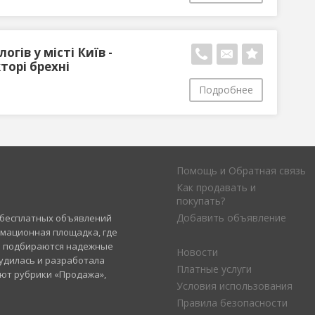
гів у місті Київ -
торі брехні
Подробнее
Помощь и Обратная связь
Как продавать и
покупать?
Добавить объявление
а бесплатных объявлений
рмационная площадка, где
и подбираются надежные
Новости
удилась и разработала
Платные услуги
уют рубрики «Продажа»,
Условия использования
Правила безопасности