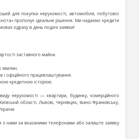
ошей для покупки нерухомості, автомобіля, побутової
кнота» пропонує ідеальне рішення. Ми надаємо кредити
умовах одразу в день подачі заявки!
артості заставного майна.
 хвилин.
в і офіційного працевлаштування.
аною кредитною історією.
виду нерухомості — квартири, будинку, комерційного
иївській області, Львові, Чернівцях, Івано-Франківську,
країни.
ся з нами за вказаними телефонами або залиште заявку