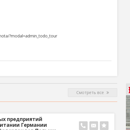
nota/?modal=admin_todo_tour
Смотреть все
ых предприятий
ритании Германии