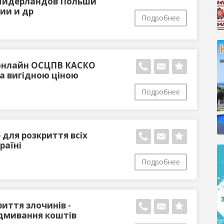
Нидерландов Польши
ии и др
Подробнее
онлайн ОСЦПВ КАСКО
за вигідною ціною
Подробнее
 для розкриття всіх
раїні
Подробнее
риття злочинів -
ідмивання коштів