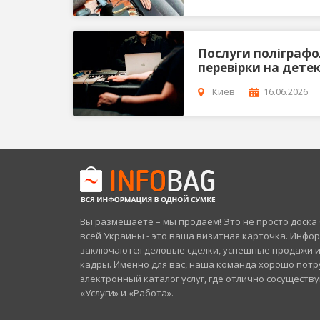
Послуги поліграфоло
перевірки на детек
Киев
16.06.2026
Вы размещаете – мы продаем! Это не просто доск
всей Украины - это ваша визитная карточка. Инфо
заключаются деловые сделки, успешные продажи 
кадры. Именно для вас, наша команда хорошо потр
электронный каталог услуг, где отлично сосуществ
«Услуги» и «Работа».