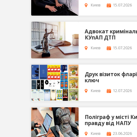
Киев
15.07.2026
Адвокат криміналь
КУпАП ДТП
Киев
15.07.2026
Друк візиток фларі
ключ
Киев
12.07.2026
Поліграф у місті Ки
правду від НАПУ
Киев
23.06.2026