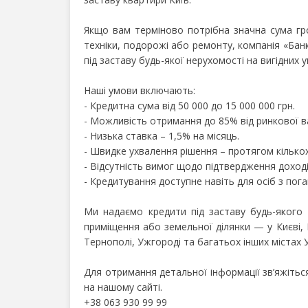
Якщо вам терміново потрібна значна сума гр
техніки, подорожі або ремонту, компанія «Бан
під заставу будь-якої нерухомості на вигідних 
Наші умови включають:
- Кредитна сума від 50 000 до 15 000 000 грн.
- Можливість отримання до 85% від ринкової в
- Низька ставка – 1,5% на місяць.
- Швидке ухвалення рішення – протягом кількох
- Відсутність вимог щодо підтвердження доході
- Кредитування доступне навіть для осіб з пог
Ми надаємо кредити під заставу будь-якого 
приміщення або земельної ділянки — у Києві, К
Тернополі, Ужгороді та багатьох інших містах У
Для отримання детальної інформації зв’яжіть
на нашому сайті.
+38 063 930 99 99