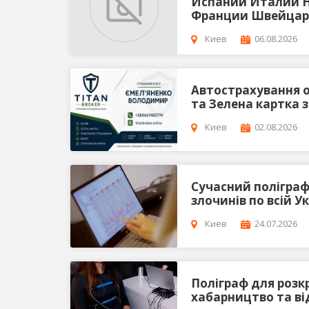
Испании Италии 
Франции Швейцар
Киев
06.08.2026
Автострахування 
та Зелена картка 
Киев
02.08.2026
Сучасний поліграф
злочинів по всій Ук
Киев
24.07.2026
Поліграф для розк
хабарництво та в