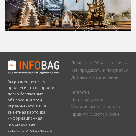
Помощь и Обратная связь
Как продавать и покупать?
Добавить объявление
Вы размещаете – мы
продаем! Это не просто
Новости
доска бесплатных
Платные услуги
объявлений всей
Украины - это ваша
Условия использования
визитная карточка.
Правила безопасности
Информационная
площадка, где
заключаются деловые