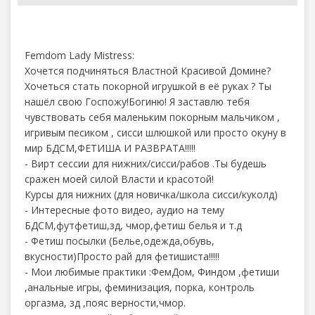
Femdom Lady Mistress:
Хочется подчиняться Властной Красивой Домине?
Хочеться стать покорной игрушкой в её руках ? Ты
нашёл свою Госпожу!Богиню! Я заставлю тебя
чувствовать себя маленьким покорным мальчиком ,
игривым песиком , сисси шлюшкой или просто окуну в
мир БДСМ,ФЕТИША И РАЗВРАТА!!!!!
- Вирт сессии для нижних/сисси/рабов .Ты будешь
сражен моей силой Власти и красотой!
Курсы для нижних (для новичка/школа сисси/куколд)
- Интересные фото видео, аудио на тему
БДСМ,футфетиш,зд, чмор,фетиш белья и т.д
- Фетиш посылки (Белье,одежда,обувь,
вкусности)Просто рай для фетишиста!!!!!
- Мои любимые практики :ФемДом, Финдом ,фетиши
,анальные игры, феминизация, порка, контроль
оргазма, зд ,пояс верности,чмор.