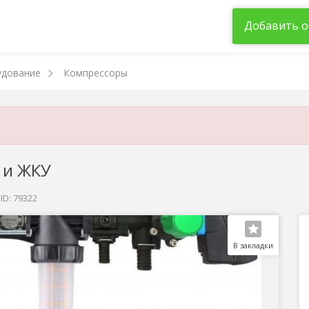
Добавить о
удование
Компрессоры
 и ЖКУ
ID: 79322
В закладки